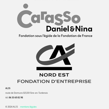
ALIS
route de Dormans 02130 Fère-en-Tardenois
tél.
06 33 65 81 98
© 2024 ALIS
mentions légales