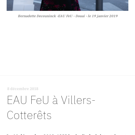
Bernadette Deceuninck -EAU FeU - Douai - le 19 janvier 2019
8 décembre 2018
-
EAU FeU à Villers-
Cotterêts